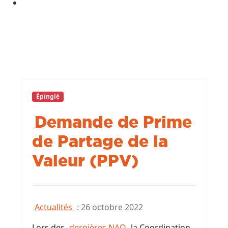
S'engager pour chacun, agir pour Tous
!
Épinglé
Demande de Prime
de Partage de la
Valeur (PPV)
Actualités
:
26 octobre 2022
Lors des
dernières NAO
la Coordination